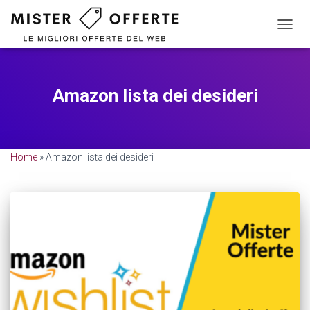
NAVIG
TOGG
Amazon lista dei desideri
Home
»
Amazon lista dei desideri