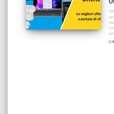
O
Abb
cat
asp
Fri
lam
Di