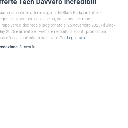
fferte Tech Davvero Incredibili
iamo raccolto le offerte migliori del Black Friday in tutte le
egorie: dai notebook alla cucina, passando per robot
irapolvere e idee regalo (aggiornato al 25 novembre 2025) Il Black
day 2025 è arrivato e il web si è riempito di sconti, promozioni
po e “occasioni” difficili da filtrare. Per
Leggi tutto…
Redazione
,
8 mesi
fa