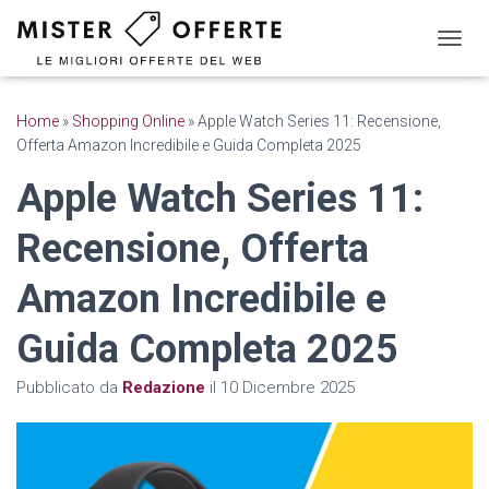
N
A
V
I
Home
»
Shopping Online
»
Apple Watch Series 11: Recensione,
G
Offerta Amazon Incredibile e Guida Completa 2025
A
Z
Apple Watch Series 11:
I
O
Recensione, Offerta
N
E
T
Amazon Incredibile e
O
G
Guida Completa 2025
G
L
Pubblicato da
Redazione
il
10 Dicembre 2025
E