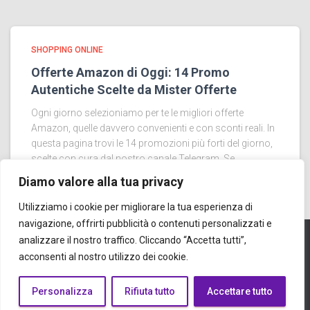
SHOPPING ONLINE
Offerte Amazon di Oggi: 14 Promo
Autentiche Scelte da Mister Offerte
Ogni giorno selezioniamo per te le migliori offerte
Amazon, quelle davvero convenienti e con sconti reali. In
questa pagina trovi le 14 promozioni più forti del giorno,
scelte con cura dal nostro canale Telegram. Se
Leggi tutto…
Diamo valore alla tua privacy
Utilizziamo i cookie per migliorare la tua esperienza di
navigazione, offrirti pubblicità o contenuti personalizzati e
analizzare il nostro traffico. Cliccando “Accetta tutti”,
acconsenti al nostro utilizzo dei cookie.
CHI SIAMO
TEST-SYNAPSE
Mister Offerte
Personalizza
Rifiuta tutto
Accettare tutto