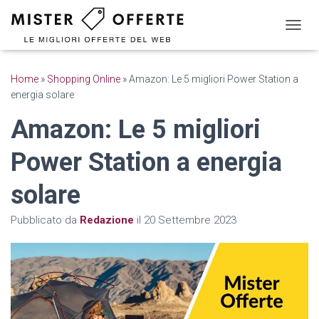
N
A
V
I
Home
»
Shopping Online
»
Amazon: Le 5 migliori Power Station a
G
energia solare
A
Z
Amazon: Le 5 migliori
I
O
Power Station a energia
N
E
T
solare
O
G
Pubblicato da
Redazione
il
20 Settembre 2023
G
L
E