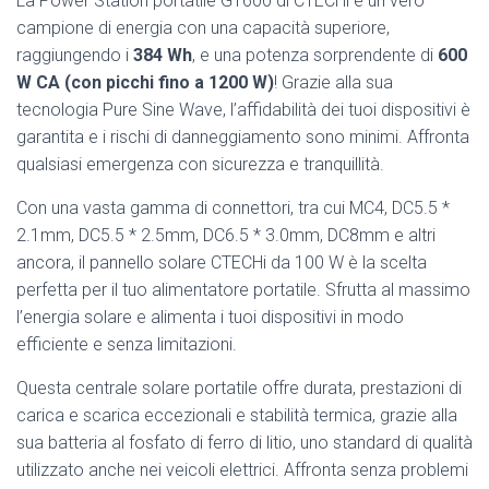
La Power Station portatile GT600 di CTECHi è un vero
campione di energia con una capacità superiore,
raggiungendo i
384 Wh
, e una potenza sorprendente di
600
W CA (con picchi fino a 1200 W)
! Grazie alla sua
tecnologia Pure Sine Wave, l’affidabilità dei tuoi dispositivi è
garantita e i rischi di danneggiamento sono minimi. Affronta
qualsiasi emergenza con sicurezza e tranquillità.
Con una vasta gamma di connettori, tra cui MC4, DC5.5 *
2.1mm, DC5.5 * 2.5mm, DC6.5 * 3.0mm, DC8mm e altri
ancora, il pannello solare CTECHi da 100 W è la scelta
perfetta per il tuo alimentatore portatile. Sfrutta al massimo
l’energia solare e alimenta i tuoi dispositivi in modo
efficiente e senza limitazioni.
Questa centrale solare portatile offre durata, prestazioni di
carica e scarica eccezionali e stabilità termica, grazie alla
sua batteria al fosfato di ferro di litio, uno standard di qualità
utilizzato anche nei veicoli elettrici. Affronta senza problemi