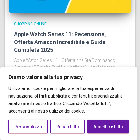
SHOPPING ONLINE
Apple Watch Series 11: Recensione,
Offerta Amazon Incredibile e Guida
Completa 2025
Apple Watch Series 11: l’Offerta che Sta Dominando
Amazon (E Perché Tutti Lo Vogliono) L’Apple Watch
Series 11 è lo smartwatch di cui tutti parlano. Prende il
Diamo valore alla tua privacy
meglio delle generazioni precedenti e lo porta a
Leggi tutto…
Utilizziamo i cookie per migliorare la tua esperienza di
navigazione, offrirti pubblicità o contenuti personalizzati e
analizzare il nostro traffico. Cliccando “Accetta tutti”,
acconsenti al nostro utilizzo dei cookie.
Personalizza
Rifiuta tutto
Accettare tutto
SHOPPING ONLINE
Offerte Amazon di oggi: 14 occasioni