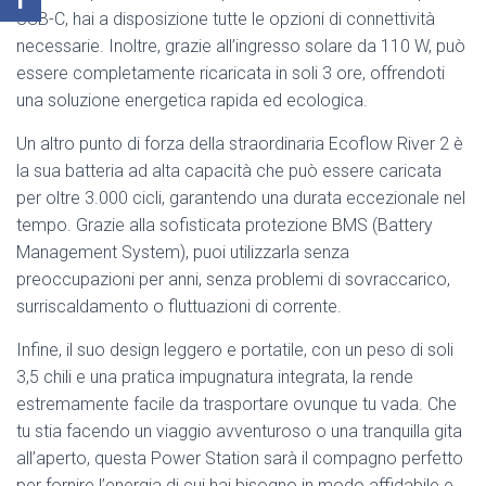
USB-C, hai a disposizione tutte le opzioni di connettività
necessarie. Inoltre, grazie all’ingresso solare da 110 W, può
essere completamente ricaricata in soli 3 ore, offrendoti
una soluzione energetica rapida ed ecologica.
Un altro punto di forza della straordinaria Ecoflow River 2 è
la sua batteria ad alta capacità che può essere caricata
per oltre 3.000 cicli, garantendo una durata eccezionale nel
tempo. Grazie alla sofisticata protezione BMS (Battery
Management System), puoi utilizzarla senza
preoccupazioni per anni, senza problemi di sovraccarico,
surriscaldamento o fluttuazioni di corrente.
Infine, il suo design leggero e portatile, con un peso di soli
3,5 chili e una pratica impugnatura integrata, la rende
estremamente facile da trasportare ovunque tu vada. Che
tu stia facendo un viaggio avventuroso o una tranquilla gita
all’aperto, questa Power Station sarà il compagno perfetto
per fornire l’energia di cui hai bisogno in modo affidabile e