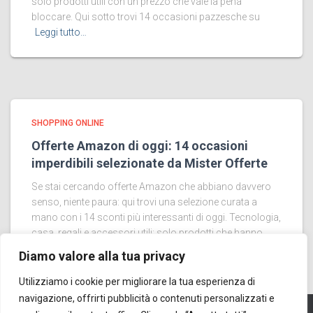
solo prodotti utili con un prezzo che vale la pena
bloccare. Qui sotto trovi 14 occasioni pazzesche su
Leggi tutto…
SHOPPING ONLINE
Offerte Amazon di oggi: 14 occasioni
imperdibili selezionate da Mister Offerte
Se stai cercando offerte Amazon che abbiano davvero
senso, niente paura: qui trovi una selezione curata a
mano con i 14 sconti più interessanti di oggi. Tecnologia,
casa, regali e accessori utili: solo prodotti che hanno
Leggi tutto…
Diamo valore alla tua privacy
Utilizziamo i cookie per migliorare la tua esperienza di
navigazione, offrirti pubblicità o contenuti personalizzati e