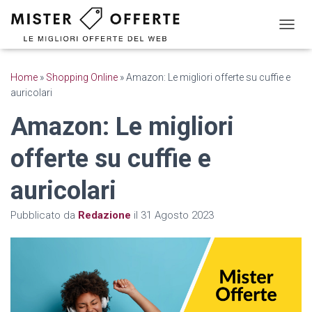
N
A
V
I
Home
»
Shopping Online
»
Amazon: Le migliori offerte su cuffie e
G
auricolari
A
Z
Amazon: Le migliori
I
O
offerte su cuffie e
N
E
T
auricolari
O
G
Pubblicato da
Redazione
il
31 Agosto 2023
G
L
E