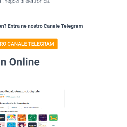
i, negozi di elettronica.
on? Entra ne nostro Canale Telegram
TRO CANALE TELEGRAM
n Online