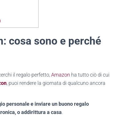
n
: cosa sono e perché
erchi il regalo perfetto,
Amazon
ha tutto ciò di cui
zon
, puoi rendere la giornata di qualcuno ancora
io personale e inviare un buono regalo
tronica, o addirittura a casa
.