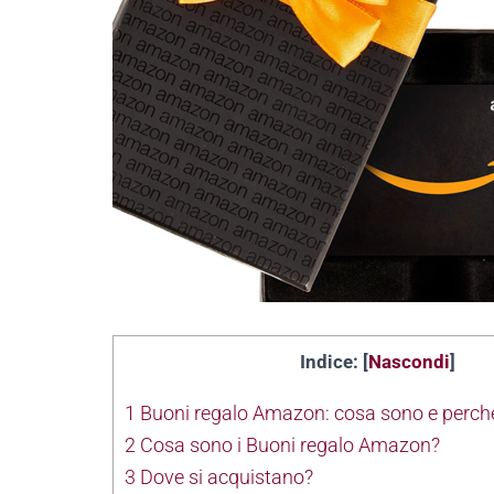
Indice:
[
Nascondi
]
1
Buoni regalo Amazon: cosa sono e perché
2
Cosa sono i Buoni regalo Amazon?
3
Dove si acquistano?