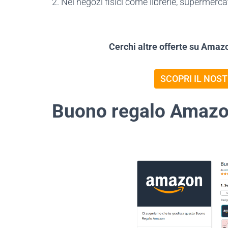
2. Nei negozi fisici come librerie, supermercat
Cerchi altre offerte su Amaz
SCOPRI IL NOS
Buono regalo Amazo