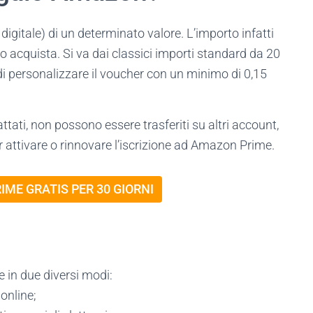
digitale) di un determinato valore. L’importo infatti
lo acquista. Si va dai classici importi standard da 20
 di personalizzare il voucher con un minimo di 0,15
attati, non possono essere trasferiti su altri account,
r attivare o rinnovare l’iscrizione ad Amazon Prime.
ME GRATIS PER 30 GIORNI
 in due diversi modi:
 online;