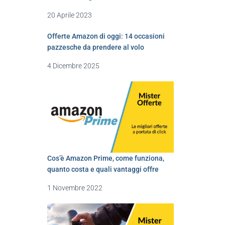
20 Aprile 2023
Offerte Amazon di oggi: 14 occasioni
pazzesche da prendere al volo
4 Dicembre 2025
Cos’è Amazon Prime, come funziona,
quanto costa e quali vantaggi offre
1 Novembre 2022