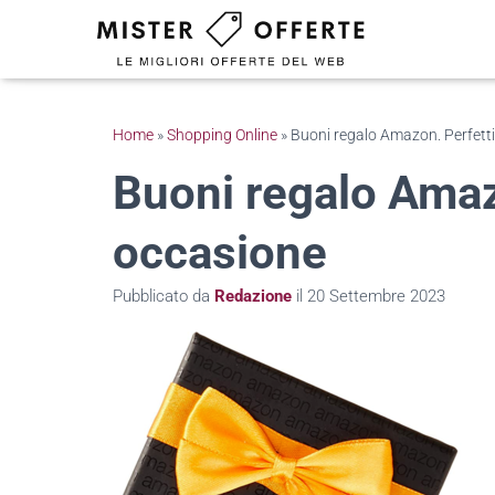
Home
»
Shopping Online
»
Buoni regalo Amazon. Perfetti
Buoni regalo Amaz
occasione
Pubblicato da
Redazione
il
20 Settembre 2023