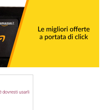
 dovresti usarli