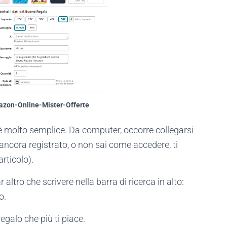
zon-Online-Mister-Offerte
è molto semplice. Da computer, occorre collegarsi
i ancora registrato, o non sai come accedere, ti
rticolo).
altro che scrivere nella barra di ricerca in alto:
o.
egalo che più ti piace.