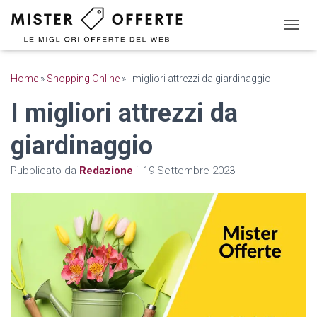
N
A
V
I
Home
»
Shopping Online
»
I migliori attrezzi da giardinaggio
G
A
I migliori attrezzi da
Z
I
giardinaggio
O
N
Pubblicato da
Redazione
il
19 Settembre 2023
E
T
O
G
G
L
E