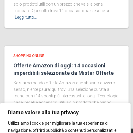
solo prodotti utili con un prezzo che vale la pena
bloccare. Qui sotto trovi 14 occasioni pazzesche su
Leggi tutto…
SHOPPING ONLINE
Offerte Amazon di oggi: 14 occasioni
imperdibili selezionate da Mister Offerte
Se stai cercando offerte Amazon che abbiano davvero
senso, niente paura: qui trovi una selezione curata a
mano con i 14 sconti più interessanti di oggi. Tecnologia,
casa, regali e accessori utili: solo prodotti che hanno
Leggi tutto…
Diamo valore alla tua privacy
Utilizziamo i cookie per migliorare la tua esperienza di
navigazione, offrirti pubblicità o contenuti personalizzati e