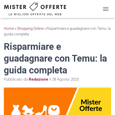
N
A
V
I
Home
»
Shopping Online
»
Risparmiare e guadagnare con Temu: la
G
guida completa
A
Z
Risparmiare e
I
O
guadagnare con Temu: la
N
E
T
guida completa
O
G
Pubblicato da
Redazione
il
28 Agosto 2023
G
L
E