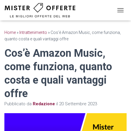
N
A
V
I
Home
»
Intrattenimento
»
Cos’è Amazon Music, come funziona,
G
quanto costa e quali vantaggi offre
A
Z
Cos’è Amazon Music,
I
O
come funziona, quanto
N
E
T
costa e quali vantaggi
O
G
offre
G
L
Pubblicato da
Redazione
il
20 Settembre 2023
E