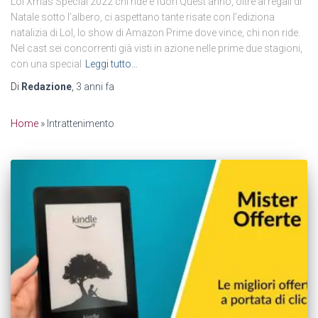
Lol Xmas Special 2022 chi ride è fuori Quest’anno, oltre ai regali di
Natale sotto l’albero, ci aspettano tante risate con l’ediziona
natalizia di Lol, lo show di Amazon Prime dove vince, chi non ride.
Nel cast sei concorrenti già visti in azione nelle prime due stagioni,
con una special
Leggi tutto…
Di
Redazione
,
3 anni
fa
Home
»
Intrattenimento