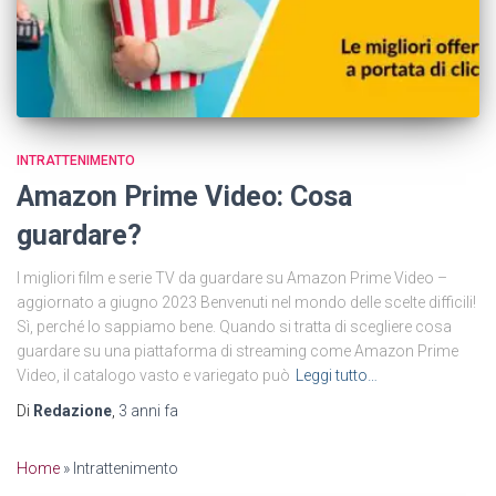
INTRATTENIMENTO
Amazon Prime Video: Cosa
guardare?
I migliori film e serie TV da guardare su Amazon Prime Video –
aggiornato a giugno 2023 Benvenuti nel mondo delle scelte difficili!
Sì, perché lo sappiamo bene. Quando si tratta di scegliere cosa
guardare su una piattaforma di streaming come Amazon Prime
Video, il catalogo vasto e variegato può
Leggi tutto…
Di
Redazione
,
3 anni
fa
Home
»
Intrattenimento