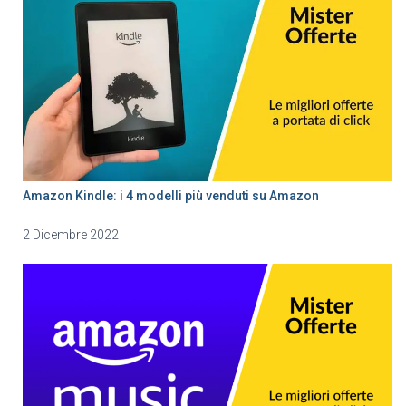
Amazon Kindle: i 4 modelli più venduti su Amazon
2 Dicembre 2022