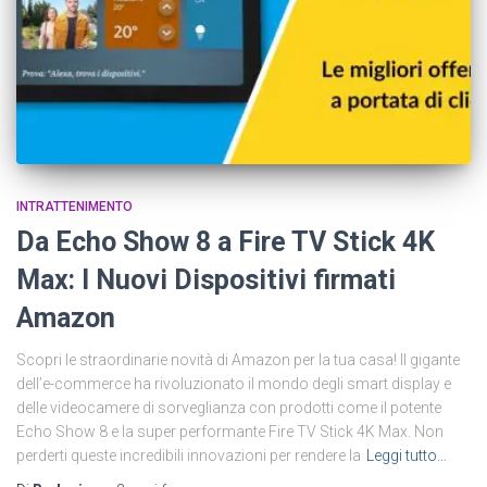
INTRATTENIMENTO
Da Echo Show 8 a Fire TV Stick 4K
Max: I Nuovi Dispositivi firmati
Amazon
Scopri le straordinarie novità di Amazon per la tua casa! Il gigante
dell’e-commerce ha rivoluzionato il mondo degli smart display e
delle videocamere di sorveglianza con prodotti come il potente
Echo Show 8 e la super performante Fire TV Stick 4K Max. Non
perderti queste incredibili innovazioni per rendere la
Leggi tutto…