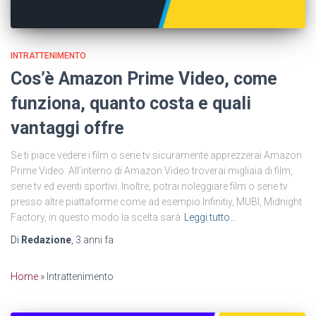
INTRATTENIMENTO
Cos’è Amazon Prime Video, come
funziona, quanto costa e quali
vantaggi offre
Se ti piace vedere i film o serie tv sicuramente apprezzerai Amazon
Prime Video. All’interno di Amazon Video troverai migliaia di film,
serie tv ed eventi sportivi. Inoltre, potrai noleggiare film o serie tv
presso altre piattaforme come ad esempio Infinitiy, MUBI, Midnight
Factory, in questo modo la scelta sarà
Leggi tutto…
Di
Redazione
,
3 anni
fa
Home
»
Intrattenimento