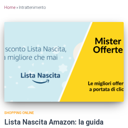
Home
»
Intrattenimento
SHOPPING ONLINE
Lista Nascita Amazon: la guida