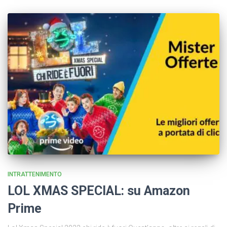
INTRATTENIMENTO
LOL XMAS SPECIAL: su Amazon
Prime