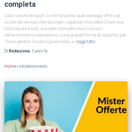
completa
Lista nascita Amazon: come funziona, quali vantaggi offre e gli
sconti del servizio che raccoglie i regali per il tuo bebè Creare una
lista nascita è solo una delle comodità che il colosso
dell’ecommerce statunitense, e una grande forma di risparmio per
i futuri genitori. Grazie a questa lista, si
Leggi tutto…
Di
Redazione
,
3 anni
fa
Home
»
Intrattenimento