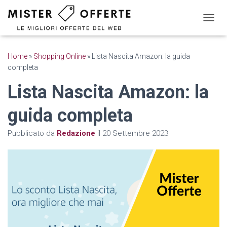
N
A
V
I
Home
»
Shopping Online
»
Lista Nascita Amazon: la guida
G
completa
A
Z
Lista Nascita Amazon: la
I
O
guida completa
N
E
T
Pubblicato da
Redazione
il
20 Settembre 2023
O
G
G
L
E